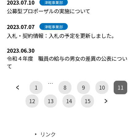
2023.07.10
津軽事業部
公募型プロポーザルの実施について
2023.07.07
津軽事業部
入札・契約情報：入札の予定を更新しました。
2023.06.30
令和４年度 職員の給与の男女の差異の公表につい
て
…
1
← 前へ
8
9
10
11
12
13
14
15
次
リンク